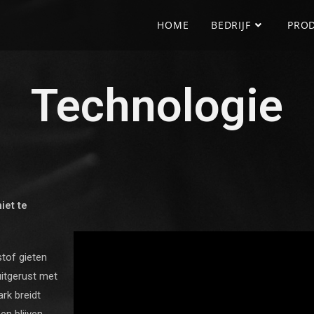
HOME
BEDRIJF
PROD
Technologie
iet te
tof gieten
itgerust met
rk breidt