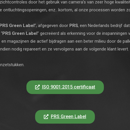
eke zichtcontroles door het gebruik van camera’s van zeer hoge kwali
 de ontluchtingsopeningen, enz.. kortom, al onze processen worden z
PRS Green Label
”, afgegeven door
PRS
, een Nederlands bedrijf dat
 “
PRS Green Label
” gecreëerd als erkenning voor de inspanningen v
 en magazijnen die actief bijdragen aan een beter milieu door de pall
indien nodig repareert en ze vervolgens aan de volgende klant levert.
inzetstukken.
ISO 9001:2015 certificaat
PRS Green Label