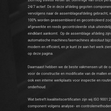
zich nog steeds verder uit. Sommige van onze pers
24/7 actief. De in deze afdeling gegoten compone
vervolgens naar de assemblageafdeling gebracht, 
100% worden geassembleerd en gecontroleerd zod
afgewerkte en reeds gecontroleerde stuk uiteindelij
eindklant aankomt. Op de assemblage afdeling zijn
automatische machines/lasmachines absoluut bij
modern en efficiënt, en je kunt ze aan het werk zien
op deze pagina.
Daarnaast hebben we de beste vakmensen uit de 
voor de constructie en modificatie van de mallen 
ook een interne werkplaats voor inspectie en routi
onderhoud.
Wat betreft kwaliteitscertificaten zijn wij ISO 9001
component volgens analyse- en controlemethoden 