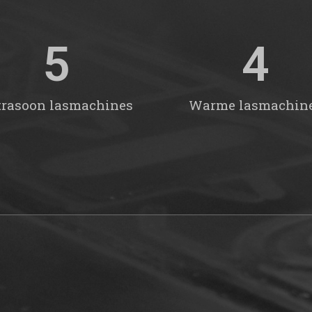
5
4
trasoon lasmachines
Warme lasmachin