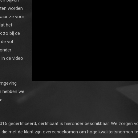
en blijven
nten worden
waar ze voor
at het
k zo bij de
 de vol
zonder
 in de video
omgeving
en hebben we
ne-
:2015 gecertificeerd, certificaat is hieronder beschikbaar. We zorgen 
die met de klant zijn overeengekomen om hoge kwaliteitsnormen t